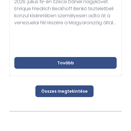
2026. július 19-én Szécsi Dániel nagykövet
Enrique Friedrich Beckhoff Benkő tiszteletbeli
konzul kíséretében személyesen adta át a
venezuelai fél részére a Magyarország által
biztosított egészségügyi humanitárius
segélycsomag első szállítmányát.
Tovább
Összes megtekintése