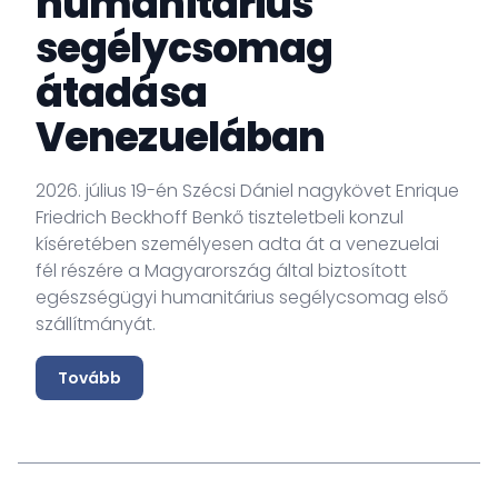
humanitárius
segélycsomag
átadása
Venezuelában
2026. július 19-én Szécsi Dániel nagykövet Enrique
Friedrich Beckhoff Benkő tiszteletbeli konzul
kíséretében személyesen adta át a venezuelai
fél részére a Magyarország által biztosított
egészségügyi humanitárius segélycsomag első
szállítmányát.
Tovább