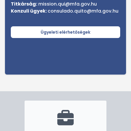
Titkárság:
mission.qui@mfa.gov.hu
Konzul​i ügyek:
consulado.quito@mfa.gov.hu
Ügyeleti elérhetőségek