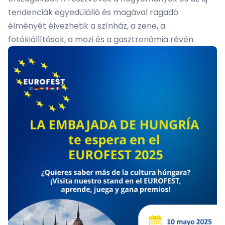
tendenciák egyedülálló és magával ragadó
élményét élvezhetik a színház, a zene, a
fotókiállítások, a mozi és a gasztronómia révén.