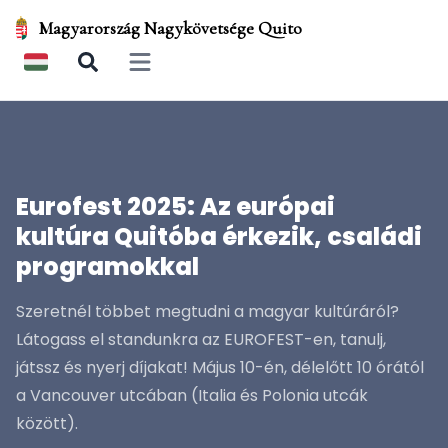
Magyarország Nagykövetsége Quito
Open main menu
Eurofest 2025: Az európai
kultúra Quitóba érkezik, családi
programokkal
Szeretnél többet megtudni a magyar kultúráról?
Látogass el standunkra az EUROFEST-en, tanulj,
játssz és nyerj díjakat! Május 10-én, délelőtt 10 órától
a Vancouver utcában (Italia és Polonia utcák
között).