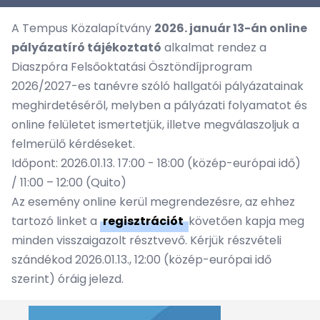
A Tempus Közalapítvány
2026. január 13-án online
pályázatíró tájékoztató
alkalmat rendez a
Diaszpóra Felsőoktatási Ösztöndíjprogram
2026/2027-es tanévre szóló hallgatói pályázatainak
meghirdetéséről, melyben a pályázati folyamatot és
online felületet ismertetjük, illetve megválaszoljuk a
felmerülő kérdéseket.
Időpont: 2026.01.13. 17:00 - 18:00 (közép-európai idő)
/ 11:00 – 12:00 (Quito)
Az esemény online kerül megrendezésre, az ehhez
tartozó linket a
regisztrációt
követően kapja meg
minden visszaigazolt résztvevő. Kérjük részvételi
szándékod 2026.01.13., 12:00 (közép-európai idő
szerint) óráig jelezd.